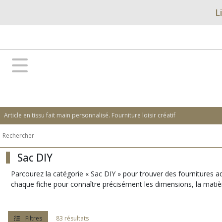
Fermer
L
FILTRES
Tous
les
produits
Sac
DIY
Article en tissu fait main personnalisé. Fourniture loisir créatif
anneaux
(6)
Sac DIY
Anses,
Parcourez la catégorie « Sac DIY » pour trouver des fournitures ada
poignés,
chaque fiche pour connaître précisément les dimensions, la matière, 
bandouillières
(6)
Filtres
83 résultats