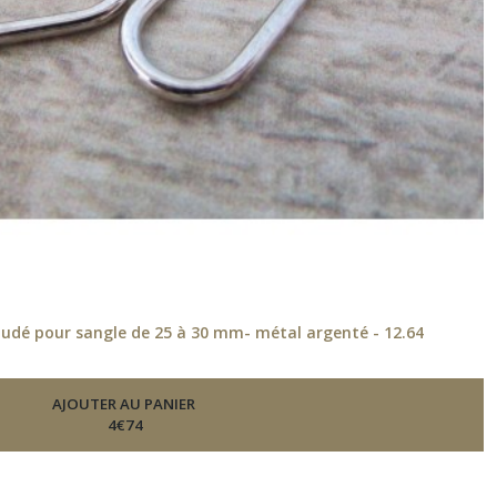
udé pour sangle de 25 à 30 mm- métal argenté - 12.64
AJOUTER AU PANIER
4
€
74