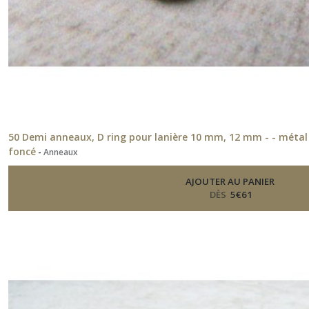
50 Demi anneaux, D ring pour lanière 10 mm, 12 mm - - métal 
foncé
-
Anneaux
AJOUTER AU PANIER
DÈS
5
€
61