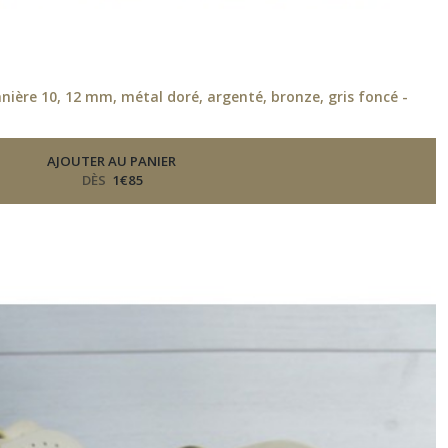
nière 10, 12 mm, métal doré, argenté, bronze, gris foncé -
AJOUTER AU PANIER
DÈS
1
€
85