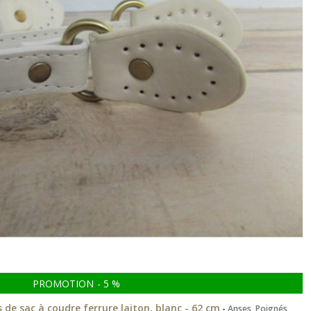
PROMOTION
-
5
%
s de sac à coudre ferrure laiton, blanc - 62 cm
-
Anses, Poignés,