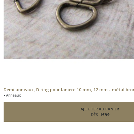
Passant
(6)
Afficher
les
résultats
Demi anneaux, D ring pour lanière 10 mm, 12 mm - métal bronz
-
Anneaux
AJOUTER AU PANIER
DÈS
1
€
99