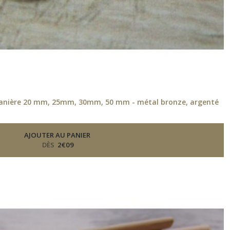
 lanière 20 mm, 25mm, 30mm, 50 mm - métal bronze, argenté
AJOUTER AU PANIER
DÈS
2
€
09