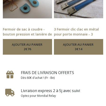
Fermoir de sac à coudre -
3 Fermoir clic clac en métal
bouton pression et lanière de
pour porte monnaie - 3
cuir - bleu
dimensions - 17.9
-
Fermoirs De Sacs
-
Fermoirs De
Sacs
AJOUTER AU PANIER
AJOUTER AU PANIER
2
€
76
3
€
14
FRAIS DE LIVRAISON OFFERTS
Dès 60€ d'achat ! (Fr - Be)
Livraison express 2 à 5j avec suivi
Optez pour Mondial Relay