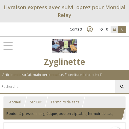
Livraison express avec suivi, optez pour Mondial
Relay
Contact
0
0
Zyglinette
Article en tissu fait main personnalisé. Fourniture loisir créatif
Accueil
Sac DIY
Fermoirs de sacs
Bouton à pression magnétique, bouton clipsable, fermoir de sac,
argenté, bronze - 14 mm