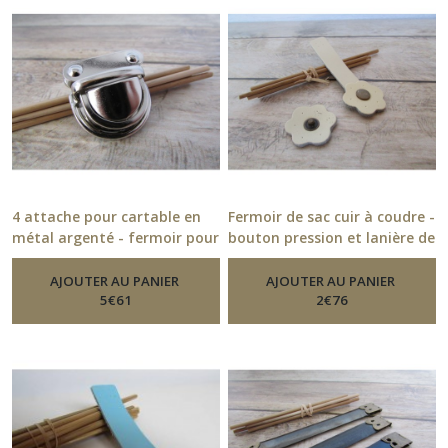
4 attache pour cartable en
Fermoir de sac cuir à coudre -
métal argenté - fermoir pour
bouton pression et lanière de
sac - 9.27
cuir - 7 coloris
-
Fermoirs De Sacs
-
Fermoirs De
Sacs
AJOUTER AU PANIER
AJOUTER AU PANIER
5
€
61
2
€
76