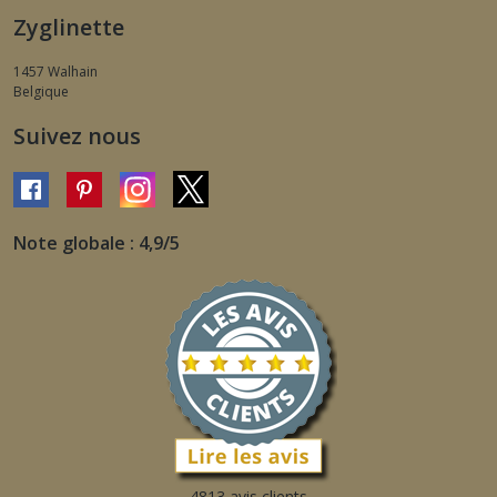
Zyglinette
1457
Walhain
Belgique
Suivez nous
Note globale : 4,9/5
4813 avis clients