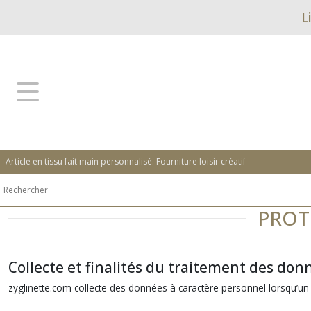
L
Article en tissu fait main personnalisé. Fourniture loisir créatif
PROT
Collecte et finalités du traitement des don
zyglinette.com collecte des données à caractère personnel lorsqu’un uti