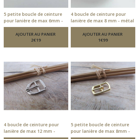
5 petite boucle de ceinture
4 boucle de ceinture pour
pour lanière de max 6mm -
lanière de max 8 mm - métal
métal bronze - 2 x 1.2 cm -
bronze - 1.8 x 1.3 cm -19.54.1
-
Boucle De Ceinture
22.52
-
AJOUTER AU PANIER
Boucle De Ceinture
AJOUTER AU PANIER
2
€
19
1
€
99
4 boucle de ceinture pour
5 petite boucle de ceinture
lanière de max 12 mm -
pour lanière de max 8mm -
métal argenté - 12.52
métal doré - 20.52
-
Boucle
-
Boucle De