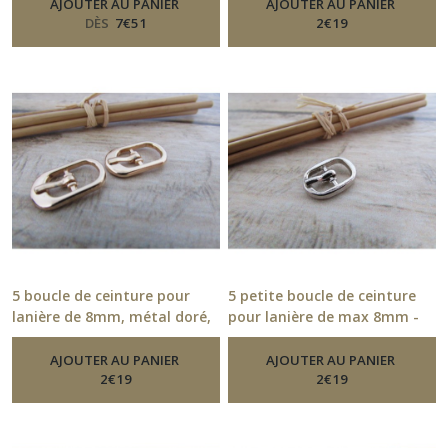
De Ceinture
AJOUTER AU PANIER
AJOUTER AU PANIER
DÈS
7
€
51
2
€
19
5 boucle de ceinture pour
5 petite boucle de ceinture
lanière de 8mm, métal doré,
pour lanière de max 8mm -
argenté, gris foncé
métal argenté - 15.52
-
Boucle De
-
Boucle
Ceinture
De Ceinture
AJOUTER AU PANIER
AJOUTER AU PANIER
2
€
19
2
€
19