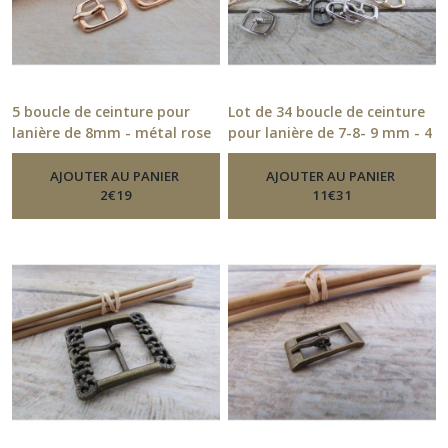
5 boucle de ceinture pour
Lot de 34 boucle de ceinture
lanière de 8mm - métal rose
pour lanière de 7-8- 9 mm - 4
doré - 1.7 x 1.2 cm - 21.52
coloris - 42.52
-
Boucle De
-
Boucle De Ceinture
Ceinture
AJOUTER AU PANIER
AJOUTER AU PANIER
2
€
19
11
€
31