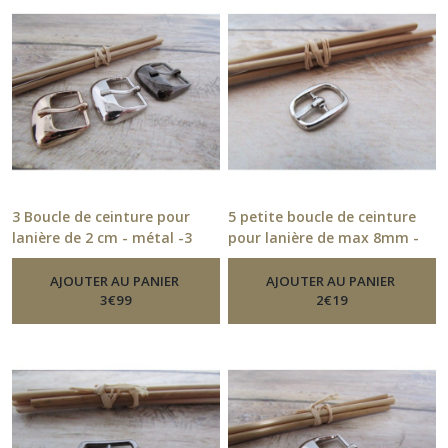
3 Boucle de ceinture pour
5 petite boucle de ceinture
lanière de 2 cm - métal -3
pour lanière de max 8mm -
coloris - 27.52
métal argenté - 19.52
-
Boucle De
-
Boucle
Ceinture
De Ceinture
AJOUTER AU PANIER
AJOUTER AU PANIER
3
€
99
2
€
19