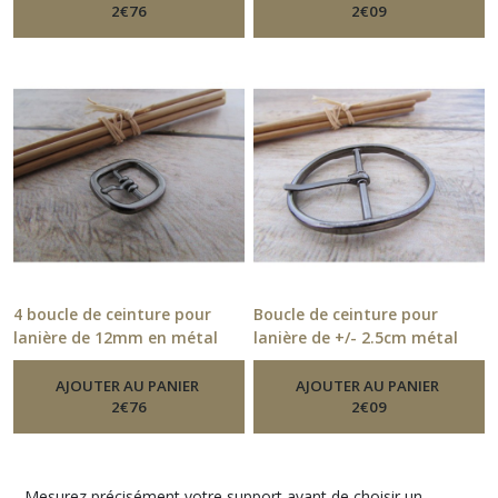
2
€
76
2
€
09
4 boucle de ceinture pour
Boucle de ceinture pour
lanière de 12mm en métal
lanière de +/- 2.5cm métal
gris foncé, bronze, rose doré
gris foncé - 11.54
-
Boucle De
-
Boucle De Ceinture
Ceinture
AJOUTER AU PANIER
AJOUTER AU PANIER
2
€
76
2
€
09
Mesurez précisément votre support avant de choisir un