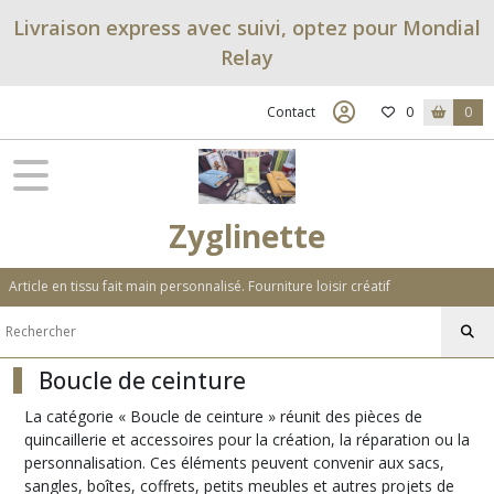
Fermer
Livraison express avec suivi, optez pour Mondial
Relay
FILTRES
Contact
0
0
Tous
les
produits
Sac
Zyglinette
DIY
Article en tissu fait main personnalisé. Fourniture loisir créatif
anneaux
(6)
Boucle de ceinture
Anses,
poignés,
La catégorie « Boucle de ceinture » réunit des pièces de
bandouillières
(6)
quincaillerie et accessoires pour la création, la réparation ou la
personnalisation. Ces éléments peuvent convenir aux sacs,
sangles, boîtes, coffrets, petits meubles et autres projets de