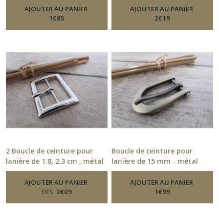
De Ceinture
Ceinture
AJOUTER AU PANIER
AJOUTER AU PANIER
1
€
85
2
€
19
2 Boucle de ceinture pour
Boucle de ceinture pour
lanière de 1.8, 2.3 cm , métal
lanière de 15 mm - métal
argenté, bronze
bronze laiton - 11.52
-
Boucle De
-
Boucle
Ceinture
De Ceinture
AJOUTER AU PANIER
AJOUTER AU PANIER
DÈS
2
€
09
1
€
99