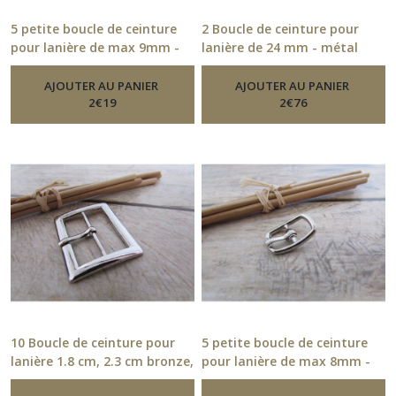
5 petite boucle de ceinture
2 Boucle de ceinture pour
pour lanière de max 9mm -
lanière de 24 mm - métal
métal argenté - 17.52
bronze laiton - 26.52
-
Boucle
-
Boucle
De Ceinture
De Ceinture
AJOUTER AU PANIER
AJOUTER AU PANIER
2
€
19
2
€
76
10 Boucle de ceinture pour
5 petite boucle de ceinture
lanière 1.8 cm, 2.3 cm bronze,
pour lanière de max 8mm -
argenté
métal argenté - 16.52
-
Boucle De Ceinture
-
Boucle