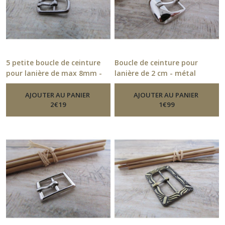
5 petite boucle de ceinture
Boucle de ceinture pour
pour lanière de max 8mm -
lanière de 2 cm - métal
métal gris foncé - 25.52
argenté - 14.52
-
Boucle De
-
Boucle De Ceinture
Ceinture
AJOUTER AU PANIER
AJOUTER AU PANIER
2
€
19
1
€
99