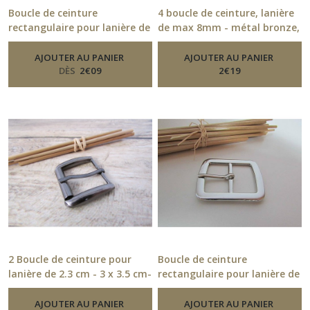
Boucle de ceinture
4 boucle de ceinture, lanière
rectangulaire pour lanière de
de max 8mm - métal bronze,
2.4 cm en métal bronze, gris
gris foncé - 30.52
-
Boucle De
Ceinture
foncé
AJOUTER AU PANIER
-
Boucle De Ceinture
AJOUTER AU PANIER
DÈS
2
€
09
2
€
19
2 Boucle de ceinture pour
Boucle de ceinture
lanière de 2.3 cm - 3 x 3.5 cm-
rectangulaire pour lanière de
métal gris foncé - 14.54
2.5cm métal argenté - 12.54
-
Boucle De Ceinture
-
Boucle De Ceinture
AJOUTER AU PANIER
AJOUTER AU PANIER