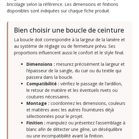
anneaux
bricolage selon la référence. Les dimensions et finitions
rectangulaires
disponibles sont indiquées sur chaque fiche produit.
(4)
Bien choisir une boucle de ceinture
Attache
rapide
La boucle doit correspondre à la largeur de la lanière et
(13)
au système de réglage ou de fermeture prévu. Ses
proportions influencent aussi le confort et le style final.
Boucle
Dimensions :
mesurez précisément la largeur et
de
l’épaisseur de la sangle, du cuir ou du textile qui
ceinture
passera dans la boucle.
(26)
Compatibilité :
vérifiez le passage de l’ardillon,
le retour de matière et les éventuels rivets ou
coutures nécessaires.
Fermoirs
Montage :
coordonnez les dimensions, couleurs
de
sacs
et matières avec les autres fournitures déjà
(9)
sélectionnées pour le projet.
Finition :
manipulez ou présentez l’assemblage à
blanc afin de détecter une gêne, un déséquilibre
Mousqueton
ou une incompatibilité avant la finition.
(13)