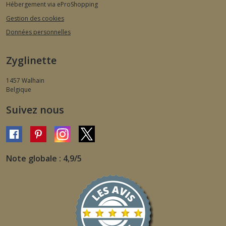
Hébergement via eProShopping
Gestion des cookies
Données personnelles
Zyglinette
1457
Walhain
Belgique
Suivez nous
Note globale : 4,9/5