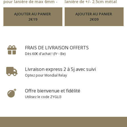
pour lanière de max 6mm -
lanière de +/- 2.5cm métal
métal bronze - 2 x 1.2 cm -
gris foncé - 11.54
-
Boucle De
Ceinture
22.52
-
AJOUTER AU PANIER
Boucle De Ceinture
AJOUTER AU PANIER
2
€
19
2
€
09
FRAIS DE LIVRAISON OFFERTS
Dès 60€ d'achat ! (Fr - Be)
Livraison express 2 à 5j avec suivi
Optez pour Mondial Relay
Offre bienvenue et fidélité
Utilisez le code ZYGLI3