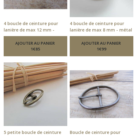
4 boucle de ceinture pour
4 boucle de ceinture pour
lanière de max 12 mm -
lanière de max 8 mm - métal
métal argenté - 12.52
bronze - 1.8 x 1.3 cm -19.54.1
-
Boucle
De Ceinture
-
Boucle De Ceinture
AJOUTER AU PANIER
AJOUTER AU PANIER
1
€
85
1
€
99
5 petite boucle de ceinture
Boucle de ceinture pour