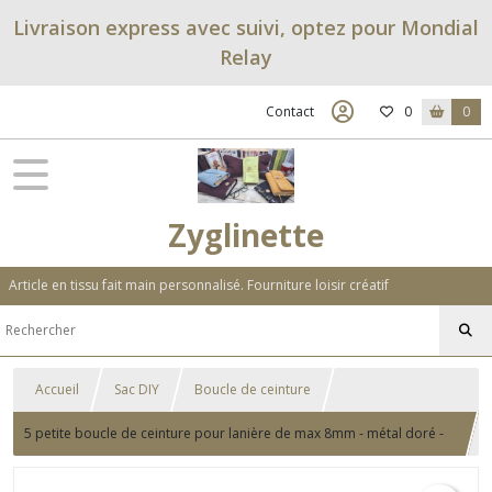
Livraison express avec suivi, optez pour Mondial
Relay
Contact
0
0
Zyglinette
Article en tissu fait main personnalisé. Fourniture loisir créatif
Accueil
Sac DIY
Boucle de ceinture
5 petite boucle de ceinture pour lanière de max 8mm - métal doré -
20.52