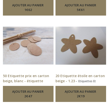
AJOUTER AU PANIER
AJOUTER AU PANIER
1
€
62
5
€
61
50 Etiquette prix en carton
20 Etiquette étoile en carton
beige, blanc - étiquette
beige - 1.23
-
Etiquettes Et
Autocollants
ronde, rectangulaire, kraft
ou autocollante
AJOUTER AU PANIER
-
Etiquettes Et
AJOUTER AU PANIER
Autocollants
2
€
47
2
€
19