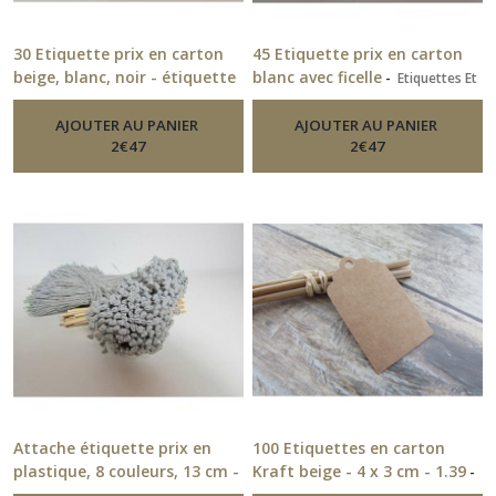
30 Etiquette prix en carton
45 Etiquette prix en carton
beige, blanc, noir - étiquette
blanc avec ficelle
-
Etiquettes Et
Autocollants
étoile arrondie
-
Etiquettes Et
Autocollants
AJOUTER AU PANIER
AJOUTER AU PANIER
2
€
47
2
€
47
Attache étiquette prix en
100 Etiquettes en carton
plastique, 8 couleurs, 13 cm -
Kraft beige - 4 x 3 cm - 1.39
-
Etiquettes Et Autocollants
65
-
Etiquettes Et Autocollants