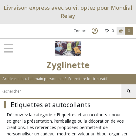
Fermer
Livraison express avec suivi, optez pour Mondial
Relay
FILTRES
Contact
0
0
Tous
les
produits
Emballage
Zyglinette
-
DECO
Article en tissu fait main personnalisé. Fourniture loisir créatif
Cartes
présentoirs
à
bijoux
Etiquettes et autocollants
(3)
Découvrez la catégorie « Etiquettes et autocollants » pour
soigner la présentation, l’emballage ou la décoration de vos
Décorations
créations. Les références proposées permettent de
et
personnaliser un cadeau, mettre en valeur un bijou, organiser