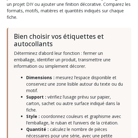
ornements
un projet DIY ou ajouter une finition décorative. Comparez les
(7)
formats, motifs, matières et quantités indiqués sur chaque
fiche.
Emballage
(36)
Bien choisir vos étiquettes et
autocollants
Etiquettes
Déterminez d’abord leur fonction : fermer un
et
emballage, identifier un produit, transmettre une
autocollants
(6)
information ou simplement décorer.
Dimensions :
mesurez l’espace disponible et
conservez une zone lisible autour du texte ou du
Masking
Tape
motif.
(2)
Support :
vérifiez l’usage prévu sur papier,
carton, sachet ou autre surface indiqué dans la
fiche.
Outils
Style :
coordonnez couleurs et graphisme avec
(9)
l’emballage, le ruban et l’univers de la création.
Quantité :
calculez le nombre de pièces
nécessaires pour une série, avec une petite
Pinces