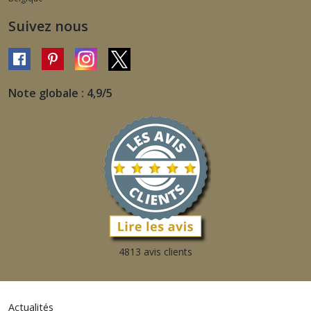
Suivez nous
Note globale : 4,9/5
4813 avis clients
Actualités