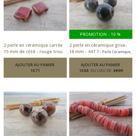
(85)
Pinces
et
épingles
PROMOTION
-
10
%
à
cravate
2 perle en céramique carrée
2 perle en céramique grise-
(1)
15 mm de côté - rouge trou
16 mm - 447.7
-
Perle Ceramique,
Nacre
1.5 - 405.7
-
Perle Ceramique,
Nacre
AJOUTER AU PANIER
AJOUTER AU PANIER
Pierre
1
€
71
1
€
88
AU LIEU DE
2
€
09
de
gemmes
(18)
Pompons
(3)
Porte-
clefs