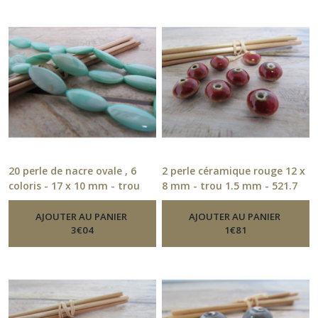
Perle
en
métal
(32)
Perle
passant
(18)
Perle
20 perle de nacre ovale , 6
2 perle céramique rouge 12 x
en
coloris - 17 x 10 mm - trou
8 mm - trou 1.5 mm - 521.7
verre,
-
Perle Ceramique, Nacre
0.8 mm
-
Perle Ceramique, Nacre
bois,
AJOUTER AU PANIER
AJOUTER AU PANIER
acrylique
3
€
04
1
€
81
(37)
Perle
pierre
de
gemmes