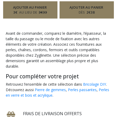
2 coloris
507
-
Perle Ceramique, Nacre
-
Perle Ceramique, Nacre
AJOUTER AU PANIER
AJOUTER AU PANIER
3
€
AU LIEU DE
3
€
33
DÈS
2
€
38
Avant de commander, comparez le diamètre, l’épaisseur, la
taille du passage ou le mode de fixation avec les autres
éléments de votre création. Associez ces fournitures aux
perles, chaînes, cordons, fermoirs et outils compatibles
disponibles chez Zyglinette. Une sélection précise des
dimensions garantit un assemblage plus propre et plus
durable.
Pour compléter votre projet
Retrouvez l’ensemble de cette sélection dans
Bricolage DIY
.
Découvrez aussi
Pierre de gemmes
,
Perles passantes
,
Perles
en verre et bois et acrylique
.
FRAIS DE LIVRAISON OFFERTS