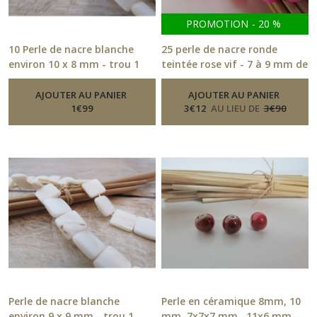
Cache-
PROMOTION
-
20
%
noeuds
(3)
10 Perle de nacre blanche
25 perle de nacre ronde
environ 10 x 8 mm - trou 1
teintée rose vif - 7 à 9 mm de
mm- 655
diamètre - 232.7
-
Perle Ceramique, Nacre
-
Perle
Chaînes
Ceramique, Nacre
(11)
AJOUTER AU PANIER
AJOUTER AU PANIER
1
€
99
3
€
12
AU LIEU DE
3
€
90
Connecteurs
(101)
Cordons
(47)
cordon
paracorde
(30)
Perle de nacre blanche
Perle en céramique 8mm, 10
crochet
environ 9 x 9 mm - trou 1
mm, 7x7x7 mm , 11x6 mm -