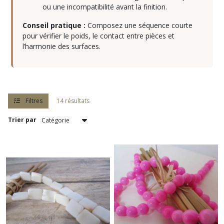
(121)
ou une incompatibilité avant la finition.
Conseil pratique :
Composez une séquence courte
Broches
pour vérifier le poids, le contact entre pièces et
(7)
l’harmonie des surfaces.
Cabochons
(6)
Filtres
14 résultats
Cabochon
pierre
Trier par
de
gemmes
(32)
Calottes
et
embouts
(15)