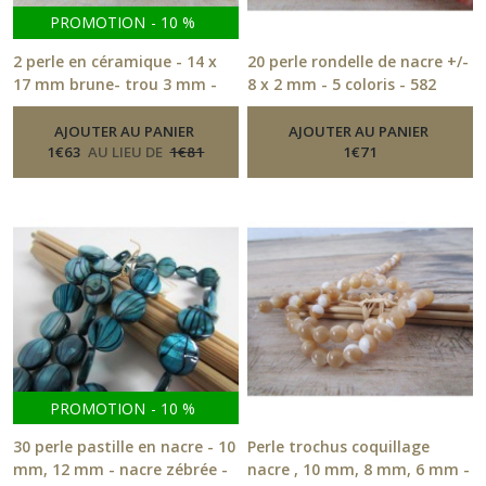
vierges
PROMOTION
-
10
%
(8)
2 perle en céramique - 14 x
20 perle rondelle de nacre +/-
17 mm brune- trou 3 mm -
8 x 2 mm - 5 coloris - 582
Sequin
-
Perle Ceramique, Nacre
516.7
(10)
-
Perle Ceramique, Nacre
AJOUTER AU PANIER
AJOUTER AU PANIER
1
€
63
AU LIEU DE
1
€
81
1
€
71
Afficher
les
résultats
PROMOTION
-
10
%
30 perle pastille en nacre - 10
Perle trochus coquillage
mm, 12 mm - nacre zébrée -
nacre , 10 mm, 8 mm, 6 mm -