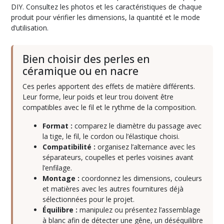
DIY. Consultez les photos et les caractéristiques de chaque
produit pour vérifier les dimensions, la quantité et le mode
Bélières
d’utilisation.
(15)
Bien choisir des perles en
Boutons
céramique ou en nacre
de
manchette
Ces perles apportent des effets de matière différents.
(4)
Leur forme, leur poids et leur trou doivent être
compatibles avec le fil et le rythme de la composition.
Bracelets
Format :
comparez le diamètre du passage avec
(8)
la tige, le fil, le cordon ou l’élastique choisi.
Compatibilité :
organisez l’alternance avec les
séparateurs, coupelles et perles voisines avant
Bracelets
l’enfilage.
de
Montage :
coordonnez les dimensions, couleurs
montre
(7)
et matières avec les autres fournitures déjà
sélectionnées pour le projet.
Équilibre :
manipulez ou présentez l’assemblage
Breloques
à blanc afin de détecter une gêne, un déséquilibre