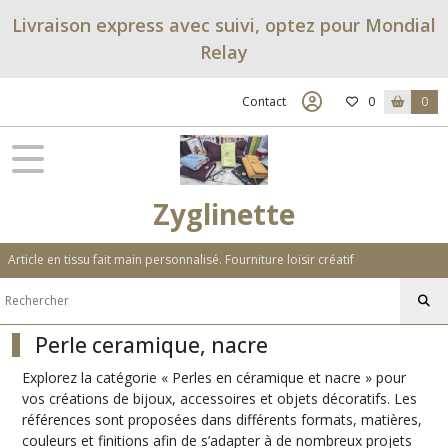
Fermer
Livraison express avec suivi, optez pour Mondial
Relay
FILTRES
Contact
0
0
Tous
les
produits
Bricolage
Zyglinette
DIY
Article en tissu fait main personnalisé. Fourniture loisir créatif
apprêts
(16)
Perle ceramique, nacre
Bagues
(5)
Explorez la catégorie « Perles en céramique et nacre » pour
vos créations de bijoux, accessoires et objets décoratifs. Les
références sont proposées dans différents formats, matières,
Barrettes
(5)
couleurs et finitions afin de s’adapter à de nombreux projets