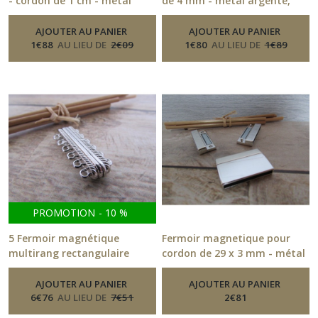
- cordon de 1 cm - métal
de 4 mm - métal argenté,
argenté - 2.3 x 1.9 cm - 50.51
bronze - 268.51
-
Fermoirs
-
Fermoirs
AJOUTER AU PANIER
AJOUTER AU PANIER
1
€
88
AU LIEU DE
2
€
09
1
€
80
AU LIEU DE
1
€
89
PROMOTION
-
10
%
5 Fermoir magnétique
Fermoir magnetique pour
multirang rectangulaire
cordon de 29 x 3 mm - métal
doré, argenté - 3.3 x 1.4 x 0.7
argenté - argenté mat - doré
cm - 6 rangs
- 310.51
AJOUTER AU PANIER
-
Fermoirs
AJOUTER AU PANIER
-
Fermoirs
6
€
76
AU LIEU DE
7
€
51
2
€
81