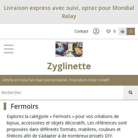
Fermer
Livraison express avec suivi, optez pour Mondial
Relay
FILTRES
Contact
0
0
Tous
les
produits
Bricolage
Zyglinette
DIY
Article en tissu fait main personnalisé. Fourniture loisir créatif
apprêts
(16)
Fermoirs
Bagues
(5)
Explorez la catégorie « Fermoirs » pour vos créations de
bijoux, accessoires et objets décoratifs. Les références sont
proposées dans différents formats, matières, couleurs et
Barrettes
(5)
finitions afin de s’adapter à de nombreux projets DIY.