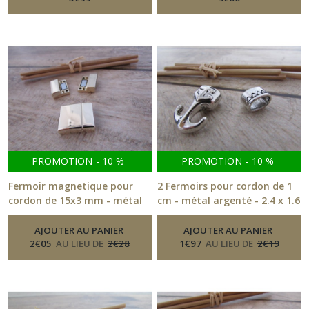
PROMOTION
-
10
%
PROMOTION
-
10
%
Fermoir magnetique pour
2 Fermoirs pour cordon de 1
cordon de 15x3 mm - métal
cm - métal argenté - 2.4 x 1.6
doré, argenté - 264.51
cm - ref 169.21
-
-
Fermoirs
Fermoirs
AJOUTER AU PANIER
AJOUTER AU PANIER
2
€
05
AU LIEU DE
2
€
28
1
€
97
AU LIEU DE
2
€
19