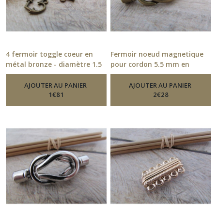
Cache-
noeuds
(3)
4 fermoir toggle coeur en
Fermoir noeud magnetique
Chaînes
métal bronze - diamètre 1.5
pour cordon 5.5 mm en
(11)
cm - trou 2.5 mm- 322.21
métal bronze - 318.51
-
-
Fermoirs
Fermoirs
AJOUTER AU PANIER
AJOUTER AU PANIER
Connecteurs
1
€
81
2
€
28
(101)
Cordons
(47)
cordon
paracorde
(30)
crochet