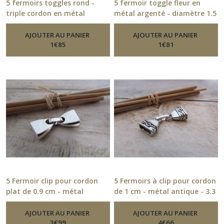
5 fermoirs toggles rond -
5 fermoir toggle fleur en
triple cordon en métal
métal argenté - diamètre 1.5
argenté - diamètre 1.2 cm -
cm - trou 3mm- ref 244.21
-
Fermoirs
199.21
AJOUTER AU PANIER
-
Fermoirs
AJOUTER AU PANIER
1
€
85
1
€
81
5 Fermoir clip pour cordon
5 Fermoirs à clip pour cordon
plat de 0.9 cm - métal
de 1 cm - métal antique - 3.3
argenté, bronze
x 1.2 cm - ref 173.21
-
Fermoirs
-
Fermoirs
AJOUTER AU PANIER
AJOUTER AU PANIER
3
€
99
4
€
66