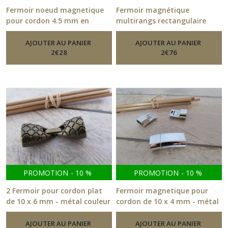
hameçon
Fermoir noeud magnetique
Fermoir magnétique
(28)
pour cordon 4.5 mm en
multirangs rectangulaire
métal argenté - 318.51
doré - 3.3 x 1.6 x 0.7 cm -
-
Fermoirs
302.21
AJOUTER AU PANIER
AJOUTER AU PANIER
-
Fermoirs
Fermoirs
2
€
28
2
€
76
(36)
pendentif
cabochon
(8)
Perle
coupelle
(21)
PROMOTION
-
10
%
PROMOTION
-
10
%
Perle
2 Fermoir pour cordon plat
Fermoir magnetique pour
ceramique,
de 10 x 6 mm - métal couleur
cordon de 10 x 4 mm - métal
nacre
bronze - 3.2 x 1.1 cm - 217.21
argenté, doré - 316.51
(14)
-
-
Fermoirs
Fermoirs
AJOUTER AU PANIER
AJOUTER AU PANIER