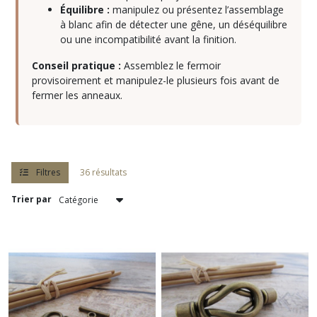
(121)
Équilibre :
manipulez ou présentez l’assemblage
à blanc afin de détecter une gêne, un déséquilibre
ou une incompatibilité avant la finition.
Broches
(7)
Conseil pratique :
Assemblez le fermoir
provisoirement et manipulez-le plusieurs fois avant de
fermer les anneaux.
Cabochons
(6)
Cabochon
pierre
Filtres
36 résultats
de
gemmes
Trier par
(32)
Calottes
et
embouts
(15)