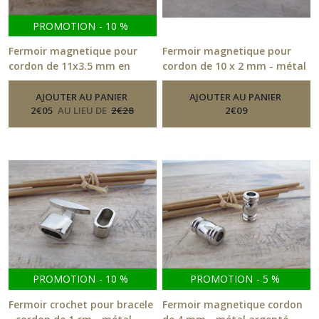
PROMOTION
-
10
%
Fermoir magnetique pour
Fermoir magnetique pour
cordon de 11x3.5 mm en
cordon de 10 x 2 mm - métal
métal argenté, argenté mat,
doré- 262.51
-
Fermoirs
doré mat, doré - 263.51
AJOUTER AU PANIER
-
AJOUTER AU PANIER
Fermoirs
2
€
05
AU LIEU DE
2
€
28
2
€
09
PROMOTION
-
10
%
PROMOTION
-
5
%
Fermoir crochet pour bracele
Fermoir magnetique cordon