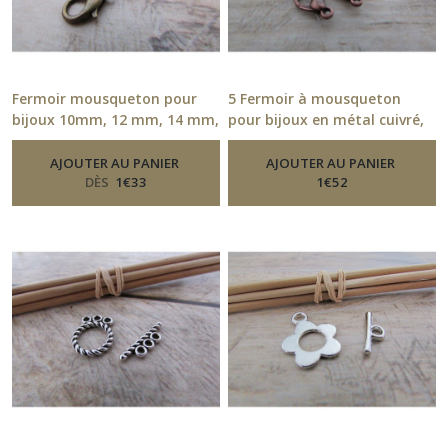
vierges
(8)
Sequin
Fermoir mousqueton pour
5 Fermoir à mousqueton
(10)
bijoux 10mm, 12 mm, 14 mm,
pour bijoux en métal cuivré,
16 mm - 5 coloris
argenté 14 mm
-
Fermoirs
-
Fermoirs
AJOUTER AU PANIER
AJOUTER AU PANIER
Afficher
DÈS
1
€
33
1
€
52
les
résultats