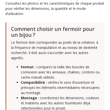
Consultez les photos et les caractéristiques de chaque produit
pour vérifier les dimensions, la quantité et le mode
Bélières
d’utilisation.
(15)
Comment choisir un fermoir pour
Boutons
un bijou ?
de
manchette
Le fermoir doit correspondre au poids de la création, à
(4)
la fréquence de manipulation et au niveau de dextérité
recherché. Il doit aussi s’accorder avec les autres
apprêts.
Bracelets
(8)
Format :
comparez la taille des boucles de
connexion avec les anneaux, chaînes, cordons ou
cache-nœuds utilisés.
Bracelets
Compatibilité :
vérifiez le sens d’ouverture et
de
prévoyez les éléments intermédiaires nécessaires
montre
(7)
au montage.
Montage :
coordonnez les dimensions, couleurs
et matières avec les autres fournitures déjà
Breloques
sélectionnées pour le projet.