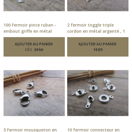
100 Fermoir pince ruban -
2 fermoir toggle triple
embout griffe en métal
cordon en métal argenté , 1
argenté, bronze , plusieurs
cm diamètre, trou 1 mm -
dimensions
313.21
AJOUTER AU PANIER
-
Fermoirs
AJOUTER AU PANIER
-
Fermoirs
DÈS
2
€
66
1
€
89
5 Fermoir mousqueton en
10 fermoir connecteur en