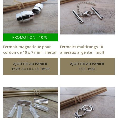
PROMOTION
-
10
%
Fermoir magnetique pour
Fermoirs multirangs 10
cordon de 10 x 7 mm - métal
anneaux argenté - multi
doré, argenté - 267.51
rang, mousqueton - 2.4 x 0.4
-
Fermoirs
cm - 202.21
AJOUTER AU PANIER
AJOUTER AU PANIER
-
Fermoirs
1
€
79
AU LIEU DE
1
€
99
DÈS
1
€
81