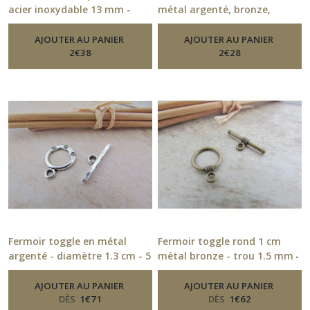
acier inoxydable 13 mm -
métal argenté, bronze,
création bijoux
cuivré - 16 x 9 mm - fermoir
-
Fermoirs
poussoir à boule - bijoux
AJOUTER AU PANIER
AJOUTER AU PANIER
-
Fermoirs
2
€
38
2
€
28
Fermoir toggle en métal
Fermoir toggle rond 1 cm
argenté - diamètre 1.3 cm - 5
métal bronze - trou 1.5 mm
-
Fermoirs
unités, 20 unités - 201.21
-
Fermoirs
AJOUTER AU PANIER
AJOUTER AU PANIER
DÈS
1
€
71
DÈS
1
€
62