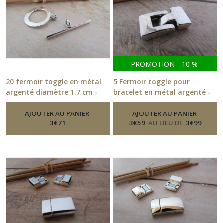
PROMOTION
-
10
%
20 fermoir toggle en métal
5 Fermoir toggle pour
argenté diamètre 1.7 cm -
bracelet en métal argenté -
trou 2 mm- 209.21
180.21
-
Fermoirs
-
Fermoirs
AJOUTER AU PANIER
AJOUTER AU PANIER
3
€
71
3
€
59
AU LIEU DE
3
€
99