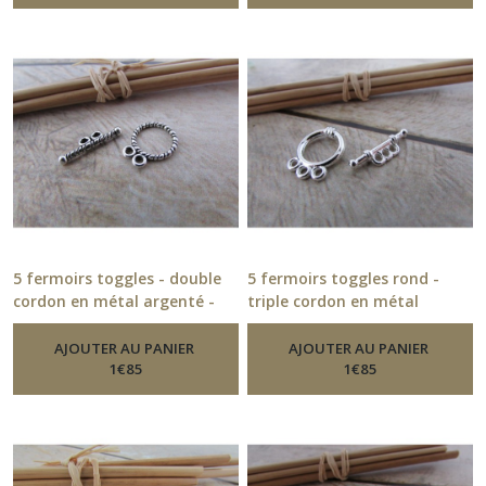
5 fermoirs toggles - double
5 fermoirs toggles rond -
cordon en métal argenté -
triple cordon en métal
diamètre 1.2 cm - 198.21
argenté - diamètre 1.3 cm -
-
Fermoirs
189.21
AJOUTER AU PANIER
AJOUTER AU PANIER
-
Fermoirs
1
€
85
1
€
85