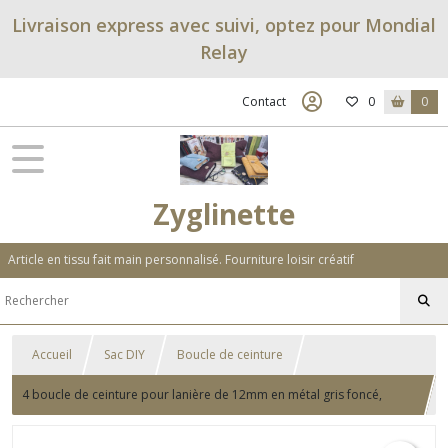
Livraison express avec suivi, optez pour Mondial
Relay
Contact
0
0
Zyglinette
Article en tissu fait main personnalisé. Fourniture loisir créatif
Accueil
Sac DIY
Boucle de ceinture
4 boucle de ceinture pour lanière de 12mm en métal gris foncé,
bronze, rose doré