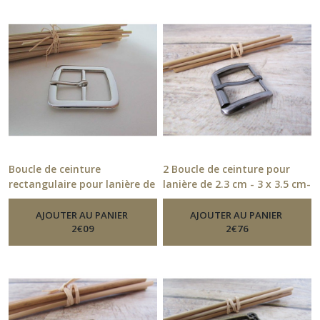
Boucle de ceinture
2 Boucle de ceinture pour
rectangulaire pour lanière de
lanière de 2.3 cm - 3 x 3.5 cm-
2.5cm métal argenté - 12.54
métal gris foncé - 14.54
-
Boucle De Ceinture
-
Boucle De Ceinture
AJOUTER AU PANIER
AJOUTER AU PANIER
2
€
09
2
€
76