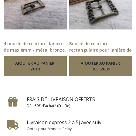
4 boucle de ceinture, lanière
Boucle de ceinture
de max 8mm - métal bronze,
rectangulaire pour lanière de
gris foncé - 30.52
2.4 cm en métal bronze, gris
-
Boucle De
Ceinture
foncé
AJOUTER AU PANIER
AJOUTER AU PANIER
-
Boucle De Ceinture
2
€
19
DÈS
2
€
09
FRAIS DE LIVRAISON OFFERTS
Dès 60€ d'achat ! (Fr - Be)
Livraison express 2 à 5j avec suivi
Optez pour Mondial Relay