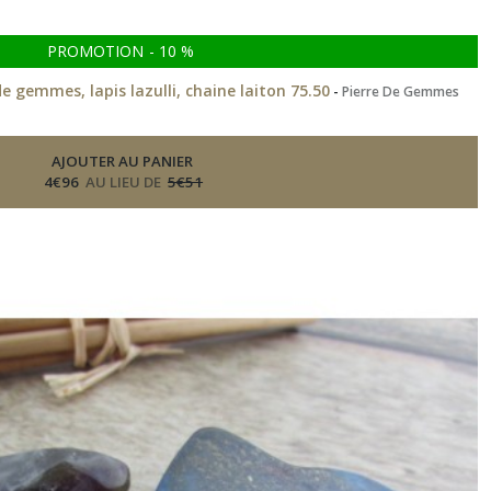
PROMOTION
-
10
%
de gemmes, lapis lazulli, chaine laiton 75.50
-
Pierre De Gemmes
AJOUTER AU PANIER
4
€
96
AU LIEU DE
5
€
51