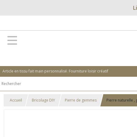
L
Article en tissu fait main personnalisé. Fourniture loisir créatif
Accueil
Bricolage DIY
Pierre de gemmes
Pierre naturelle 