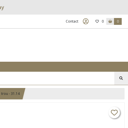
ay
Contact
0
0
 trou - 31.14