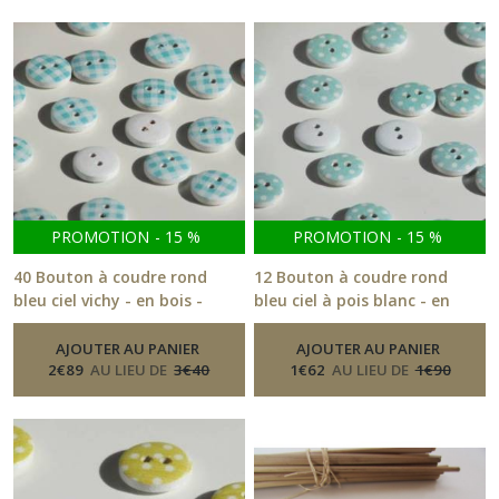
PROMOTION
-
15
%
PROMOTION
-
15
%
40 Bouton à coudre rond
12 Bouton à coudre rond
bleu ciel vichy - en bois -
bleu ciel à pois blanc - en
fantaisie - 15 mm - 29.3
bois - fantaisie - 15 mm -
-
Boutons
33.3
AJOUTER AU PANIER
-
AJOUTER AU PANIER
Boutons
2
€
89
AU LIEU DE
3
€
40
1
€
62
AU LIEU DE
1
€
90