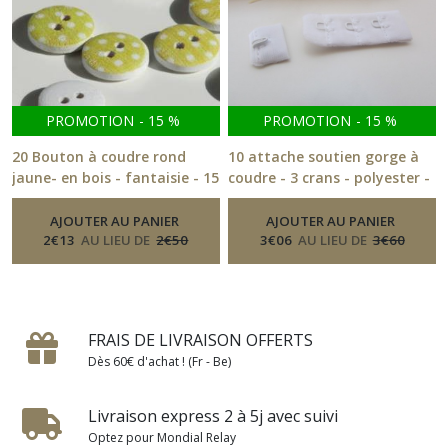
PROMOTION
-
15
%
PROMOTION
-
15
%
20 Bouton à coudre rond
10 attache soutien gorge à
jaune- en bois - fantaisie - 15
coudre - 3 crans - polyester -
mm - 34.3
blanc- noir - beige - 70.3
-
Boutons
-
Boutons
AJOUTER AU PANIER
AJOUTER AU PANIER
2
€
13
AU LIEU DE
2
€
50
3
€
06
AU LIEU DE
3
€
60
FRAIS DE LIVRAISON OFFERTS
Dès 60€ d'achat ! (Fr - Be)
Livraison express 2 à 5j avec suivi
Optez pour Mondial Relay