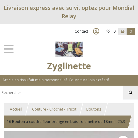
Livraison express avec suivi, optez pour Mondial
Relay
Contact
0
0
Zyglinette
Article en tissu fait main personnalisé. Fourniture loisir créatif
Accueil
Couture - Crochet - Tricot
Boutons
16 Bouton à coudre fleur orange en bois - diamètre de 18mm - 25.3