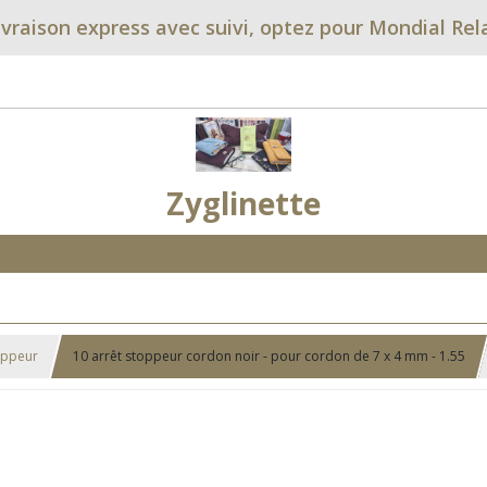
ivraison express avec suivi, optez pour Mondial Rel
Zyglinette
oppeur
10 arrêt stoppeur cordon noir - pour cordon de 7 x 4 mm - 1.55