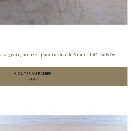
l argenté, bronze - pour cordon de 3 mm - 1.62
-
Arrêt De
AJOUTER AU PANIER
2
€
47