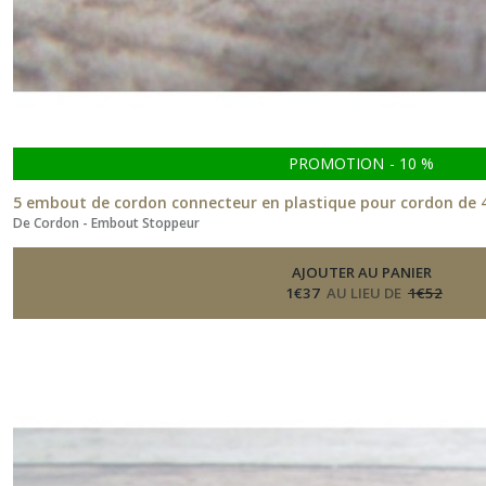
PROMOTION
-
10
%
5 embout de cordon connecteur en plastique pour cordon de 4
De Cordon - Embout Stoppeur
AJOUTER AU PANIER
1
€
37
AU LIEU DE
1
€
52