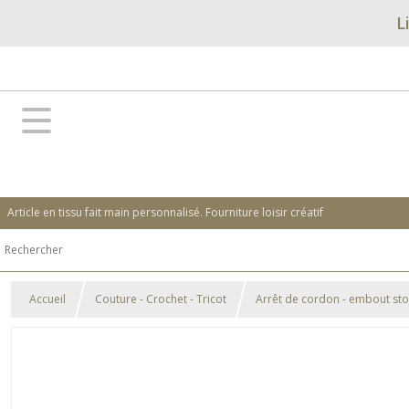
L
Article en tissu fait main personnalisé. Fourniture loisir créatif
Accueil
Couture - Crochet - Tricot
Arrêt de cordon - embout st