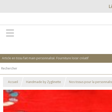
L
Article en tissu fait main personnalisé. Fourniture loisir créatif
Accueil
Handmade by Zyglinette
Nos tissus pour la personnali