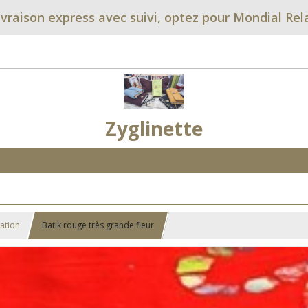
ivraison express avec suivi, optez pour Mondial Rel
Zyglinette
sation
Batik rouge très grande fleur