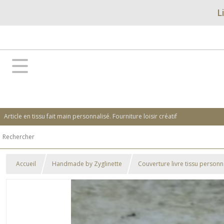
L
Article en tissu fait main personnalisé. Fourniture loisir créatif
Accueil
Handmade by Zyglinette
Couverture livre tissu personna