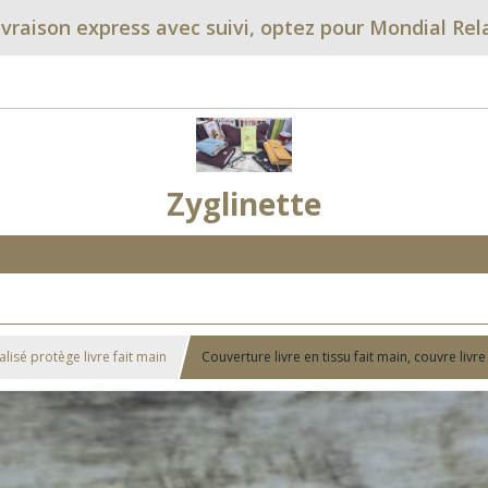
ivraison express avec suivi, optez pour Mondial Rel
Zyglinette
lisé protège livre fait main
Couverture livre en tissu fait main, couvre liv