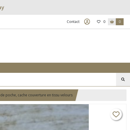
ay
Contact
0
0
re de poche, cache couverture en tissu velours