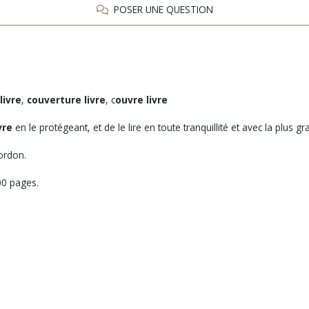
POSER UNE QUESTION
livre
,
couverture livre
, c
ouvre livre
vre
en le protégeant, et de le lire en toute tranquillité et avec la plus g
cordon.
00 pages.