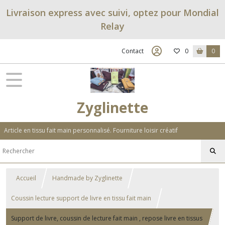
Livraison express avec suivi, optez pour Mondial
Relay
Contact
0
0
Zyglinette
Article en tissu fait main personnalisé. Fourniture loisir créatif
Accueil
Handmade by Zyglinette
Coussin lecture support de livre en tissu fait main
Support de livre, coussin de lecture fait main , repose livre en tissus