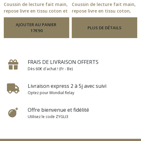
Coussin de lecture fait main,
Coussin de lecture fait main,
repose livre en tissu coton et
repose livre en tissu coton,
velours, support livre
support de livre
-
Coussin
-
Coussin
Lecture Support De Livre En Tissu
Lecture Support De Livre En Tissu
AJOUTER AU PANIER
PLUS DE DÉTAILS
Fait Main
Fait Main
17
€
90
FRAIS DE LIVRAISON OFFERTS
Dès 60€ d'achat ! (Fr - Be)
Livraison express 2 à 5j avec suivi
Optez pour Mondial Relay
Offre bienvenue et fidélité
Utilisez le code ZYGLI3