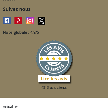
Suivez nous
Note globale : 4,9/5
4813 avis clients
Actualités