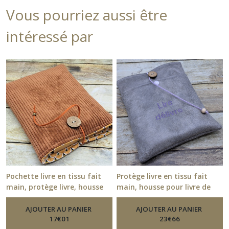
Vous pourriez aussi être
intéressé par
Pochette livre en tissu fait
Protège livre en tissu fait
main, protège livre, housse
main, housse pour livre de
pour livre de poche en tissus
poche en tissu simili cuir
velours marron
brodé Lire délivre
AJOUTER AU PANIER
-
Pochette Livre
AJOUTER AU PANIER
-
Pochette
Tissu Personnalisé Protège Livre
Livre Tissu Personnalisé Protège
17
€
01
23
€
66
Fait Main
Livre Fait Main