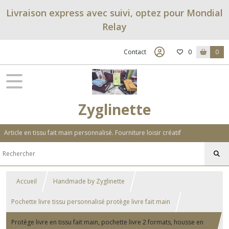
Livraison express avec suivi, optez pour Mondial
Relay
Contact
0
0
Zyglinette
Article en tissu fait main personnalisé. Fourniture loisir créatif
Accueil
Handmade by Zyglinette
Pochette livre tissu personnalisé protège livre fait main
Protège livre en tissu fait main, pochette livre 2 formats, housse en